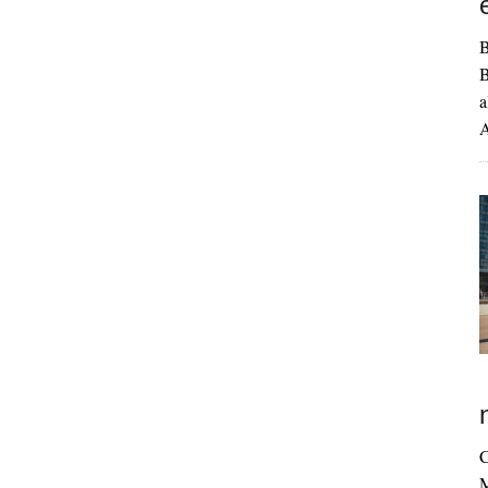
B
B
a
A
C
M