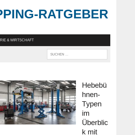
PPING-RATGEBER
RIE & WIRTSCHAFT
Hebebü
hnen-
Typen
im
Überblic
k mit