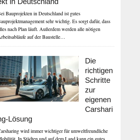
ekt in Deutschland
ei Bauprojekten in Deutschland ist gutes
auprojektmanagement sehr wichtig. Es sorgt dafür, dass
lles nach Plan läuft. Außerdem werden alle nötigen
rbeitsabläufe auf der Baustelle…
Die
richtigen
Schritte
zur
eigenen
Carshari
ng-Lösung
arsharing wird immer wichtiger für umweltfreundliche
obilität. In Städten und auf dem Land kann ein gutes