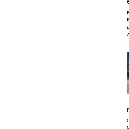
B
B
a
A
C
M