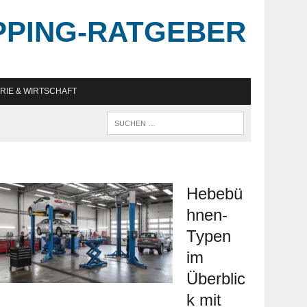
PPING-RATGEBER
RIE & WIRTSCHAFT
Hebebü
hnen-
Typen
im
Überblic
k mit