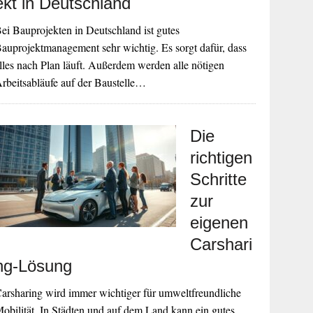
ekt in Deutschland
ei Bauprojekten in Deutschland ist gutes
auprojektmanagement sehr wichtig. Es sorgt dafür, dass
lles nach Plan läuft. Außerdem werden alle nötigen
rbeitsabläufe auf der Baustelle…
Die
richtigen
Schritte
zur
eigenen
Carshari
ng-Lösung
arsharing wird immer wichtiger für umweltfreundliche
obilität. In Städten und auf dem Land kann ein gutes