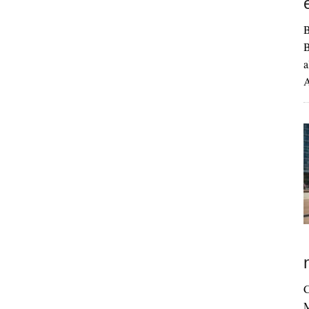
B
B
a
A
C
M