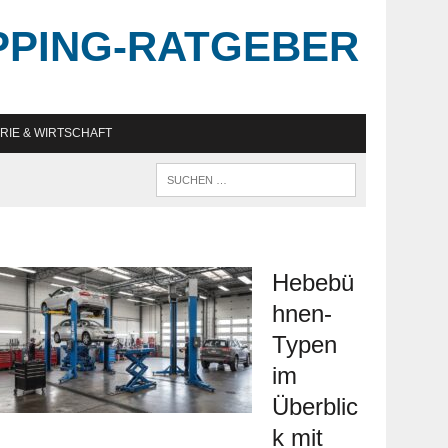
PPING-RATGEBER
RIE & WIRTSCHAFT
Hebebü
hnen-
Typen
im
Überblic
k mit