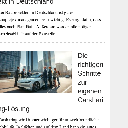
ekt in Deutschland
ei Bauprojekten in Deutschland ist gutes
auprojektmanagement sehr wichtig. Es sorgt dafür, dass
lles nach Plan läuft. Außerdem werden alle nötigen
rbeitsabläufe auf der Baustelle…
Die
richtigen
Schritte
zur
eigenen
Carshari
ng-Lösung
arsharing wird immer wichtiger für umweltfreundliche
obilität. In Städten und auf dem Land kann ein gutes