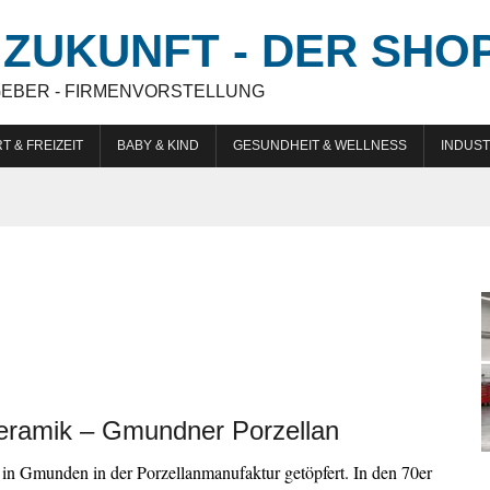
ZUKUNFT - DER SHO
GEBER - FIRMENVORSTELLUNG
T & FREIZEIT
BABY & KIND
GESUNDHEIT & WELLNESS
INDUST
ramik – Gmundner Porzellan
d in Gmunden in der Porzellanmanufaktur getöpfert. In den 70er