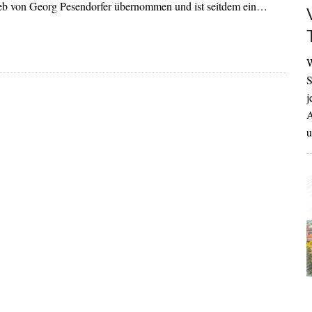
ieb von Georg Pesendorfer übernommen und ist seitdem ein…
W
S
j
A
u