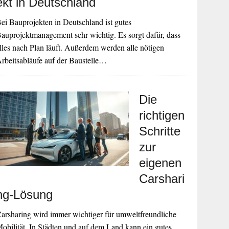
ekt in Deutschland
ei Bauprojekten in Deutschland ist gutes
auprojektmanagement sehr wichtig. Es sorgt dafür, dass
lles nach Plan läuft. Außerdem werden alle nötigen
rbeitsabläufe auf der Baustelle…
Die
richtigen
Schritte
zur
eigenen
Carshari
ng-Lösung
arsharing wird immer wichtiger für umweltfreundliche
obilität. In Städten und auf dem Land kann ein gutes