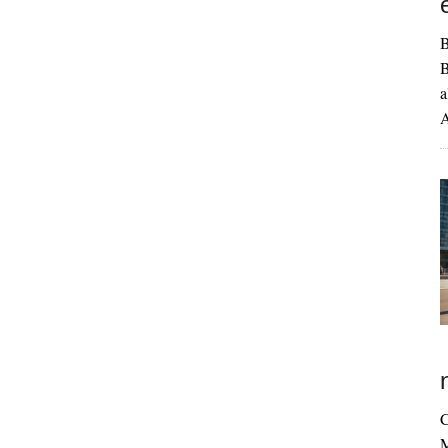
B
B
a
A
C
M