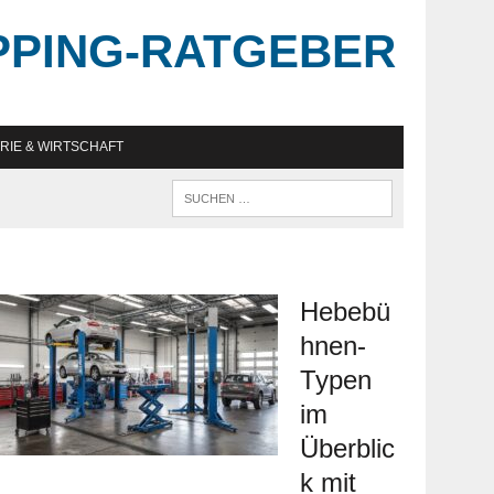
PPING-RATGEBER
RIE & WIRTSCHAFT
Hebebü
hnen-
Typen
im
Überblic
k mit