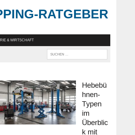
PPING-RATGEBER
RIE & WIRTSCHAFT
Hebebü
hnen-
Typen
im
Überblic
k mit