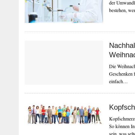
der Umwandlu
bestehen, we
Nachhal
Weihnac
Die Weihnacht
Geschenken fü
einfach…
Kopfsch
Kopfschmerze
So können In
sein, was sel