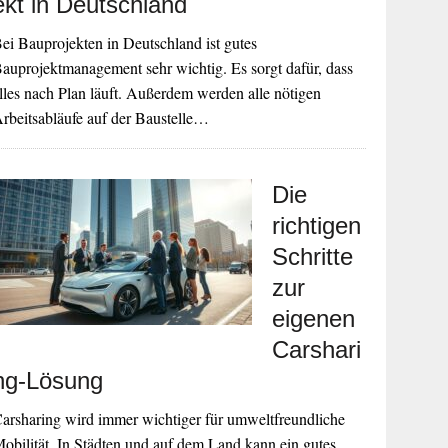
ekt in Deutschland
ei Bauprojekten in Deutschland ist gutes
auprojektmanagement sehr wichtig. Es sorgt dafür, dass
lles nach Plan läuft. Außerdem werden alle nötigen
rbeitsabläufe auf der Baustelle…
Die
richtigen
Schritte
zur
eigenen
Carshari
ng-Lösung
arsharing wird immer wichtiger für umweltfreundliche
obilität. In Städten und auf dem Land kann ein gutes